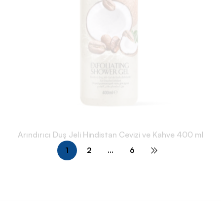
Arındırıcı Duş Jeli Hindistan Cevizi ve Kahve 400 ml
1
2
…
6