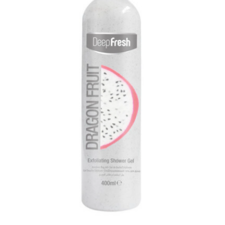
Arındırıcı Duş Jeli Ejder Meyvesi 400 ml